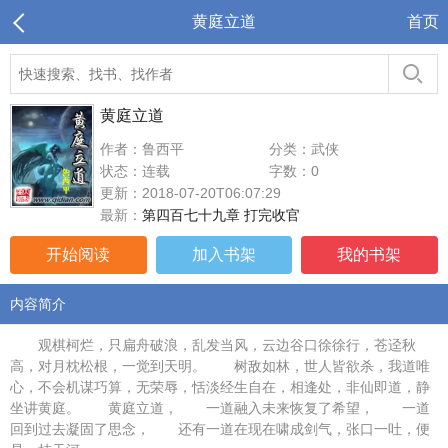
黄庭立道
首页
黄庭立道
作者：鲁西平
分类：武侠
状态：连载
字数：0
更新：2018-07-20T06:07:29
最新：
第四百七十九章 打完收官
开始阅读
加入书架
我的书架
内容简介
观棋柯烂，只扁舟破浪，乱发当风，云边谷口徐徐行，苍迳秋
高，对月枕松根，一觉到天明。 树敌如林，世人皆欲杀，我道唯
心，不会机谋巧算，无荣辱，恬淡经生自在，相逢处，非仙即道，静
坐讲黄庭。 黄庭立道， 一道融入未来恢复了希望， 一道
回到过去凝固了思念， 还有一道在现在啸成剑气，张口一吐，便