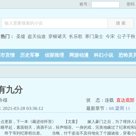
账号：
密码
热门：
圣墟
盗天仙途
穿梭诸天
长乐歌
寒门枭士
今宋
公子千秋
都市言情
历史军事
侦探推理
网游动漫
科幻小说
恐怖灵
有九分
今様
状 态：连载
直达底部
21-03-28 03:36:12
最新章节：
68.梁周 11
更新，下一本《藏进你怀里》 【文案】 嫁入豪门之后，为了维持人设
睡早起，素面朝天，滴酒不沾，轻声细语。一身的戏，完美地瞒过了纪寒程
 终于等到纪寒程出差。 当晚，付千姿迫不及待地化了个蹦迪妆，穿着小吊带