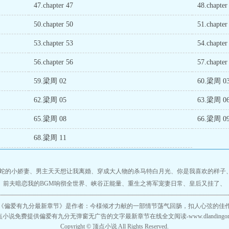
47.chapter 47
48.chapter
50.chapter 50
51.chapter
53.chapter 53
54.chapter
56.chapter 56
57.chapter
59.梁周 02
60.梁周 0
62.梁周 05
63.梁周 0
65.梁周 08
66.梁周 0
68.梁周 11
蛇的小娇妻
、
男主天天想让我离婚
、
穿成大人物的杀马特白月光
、
你是我喜欢的样子
前夫暗恋我的BGM响彻全世界
、
峡谷正能量
、
重生之将军宠妻日常
、
皇后又挂了
、
《
偏爱有九分最新章节
》是作者：今様倾才力献的一部情节荡气回肠，扣人心弦的佳
小说免费提供偏爱有九分无弹窗无广告的文字最新章节在线全文阅读-www.dlandingorg
Copyright ©
顶点小说
All Rights Reserved.