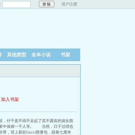
：
用户注册
异
其他类型
全本小说
书架
加入书架
，付千姿不得不走起了笑不露齿的淑女路
和家中保姆一干人等。 当然，日子过得也
，背上新款Gucci限量包，踩着七厘米