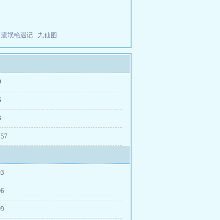
！
流氓艳遇记
九仙图
9
6
3
 57
03
06
09