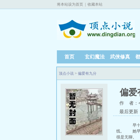
将本站设为首页
|
收藏本站
首页
玄幻魔法
武侠修真
顶点小说
>
偏爱有九分
偏爱
作 者：
最后更新：20
早十点
线。 她早
很是无聊。