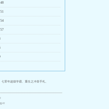
 48
 51
 54
 57
3
6
9
、
七零年超级学霸
、
重生之冲喜手札
、
作
.cc