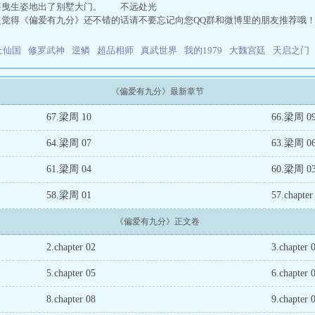
摇曳生姿地出了别墅大门。 不远处光
是觉得《偏爱有九分》还不错的话请不要忘记向您QQ群和微博里的朋友推荐哦
上仙国
修罗武神
逆鳞
超品相师
真武世界
我的1979
大魏宫廷
天启之门
《偏爱有九分》最新章节
67.梁周 10
66.梁周 0
64.梁周 07
63.梁周 0
61.梁周 04
60.梁周 0
58.梁周 01
57.chapter
《偏爱有九分》正文卷
2.chapter 02
3.chapter 
5.chapter 05
6.chapter 
8.chapter 08
9.chapter 