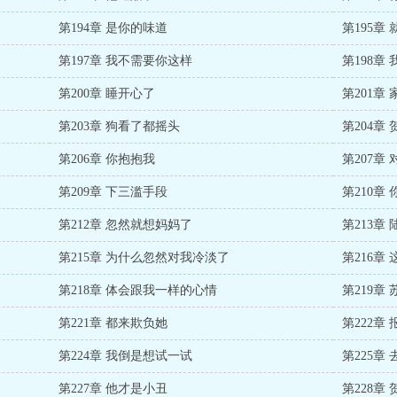
第194章 是你的味道
第195章
第197章 我不需要你这样
第198章
第200章 睡开心了
第201章
第203章 狗看了都摇头
第204章
第206章 你抱抱我
第207章
第209章 下三滥手段
第210章
第212章 忽然就想妈妈了
第213章
第215章 为什么忽然对我冷淡了
第216章
第218章 体会跟我一样的心情
第219章
第221章 都来欺负她
第222章
第224章 我倒是想试一试
第225章
第227章 他才是小丑
第228章