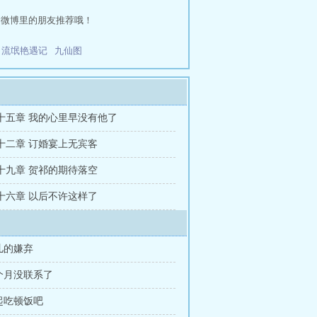
和微博里的朋友推荐哦！
流氓艳遇记
九仙图
十五章 我的心里早没有他了
十二章 订婚宴上无宾客
十九章 贺祁的期待落空
十六章 以后不许这样了
儿的嫌弃
三个月没联系了
起吃顿饭吧