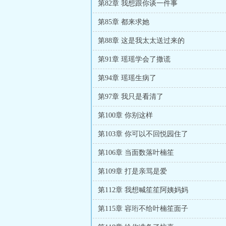
第82章 我想跟你谈一件事
第85章 都来求她
第88章 这是我太太送过来的
第91章 瑶瑶学会了撒谎
第94章 瑶瑶生病了
第97章 我只是看清了
第100章 你别这样
第103章 你可以不回悦园住了
第106章 当面数落叶楠笙
第109章 打是亲骂是爱
第112章 我想喊笙笙阿姨妈妈
第115章 容珩不给叶楠笙面子