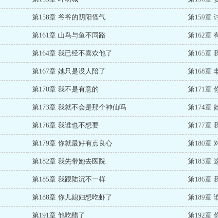
第158章 爷爷的阴阳怪气
第159章
第161章 山鸟与鱼不同路
第162章
第164章 我已经不喜欢他了
第165章
第167章 她只是没人陪了
第168章
第170章 我不是有意的
第171章
第173章 我就不会是那个神仙吗
第174章
第176章 我谁也不想要
第177章
第179章 你就最好有点良心
第180章
第182章 我先带她去医院
第183章
第185章 我跟陆沉不一样
第186章
第188章 你儿媳妇想吃虾了
第189章
第191章 他吃醋了
第192章