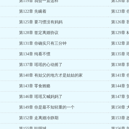
第119章 我会一直这样
第120章
第122章 先瞒着
第123章
第125章 要习惯没有妈妈
第126章
第128章 签定离婚协议
第129章
第131章 你确实只有三分钟
第132章
第134章 纯看不惯
第135章
第137章 瑶瑶的心动摇了
第138章
第140章 有姑父的地方才是姑姑的家
第141章
第143章 零食贿赂
第144章
第146章 瑶瑶又喊妈妈了
第147章
第149章 你是最不知轻重的一个
第150章
第152章 走离婚冷静期
第153章
第155章 叶明城
第156章