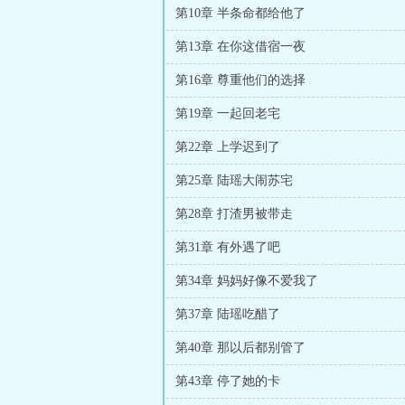
第10章 半条命都给他了
第13章 在你这借宿一夜
第16章 尊重他们的选择
第19章 一起回老宅
第22章 上学迟到了
第25章 陆瑶大闹苏宅
第28章 打渣男被带走
第31章 有外遇了吧
第34章 妈妈好像不爱我了
第37章 陆瑶吃醋了
第40章 那以后都别管了
第43章 停了她的卡