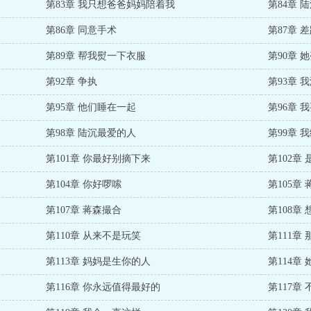
第83章 我只想爸爸妈妈陪着我
第84章 
第86章 同意手术
第87章 
第89章 帮我熨一下衣服
第90章 
第92章 争执
第93章 
第95章 他们睡在一起
第96章 
第98章 陆沉最爱的人
第99章 
第101章 你最好别摘下来
第102章
第104章 你好啰嗦
第105章
第107章 蒋森撮合
第108章
第110章 从来不是玩笑
第111章
第113章 妈妈是生你的人
第114章
第116章 你永远值得最好的
第117章