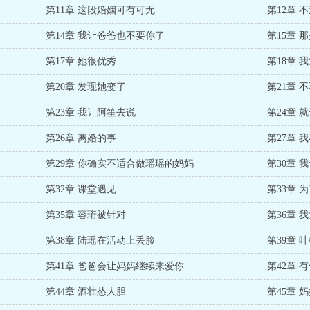
第11章 这段婚姻可有可无
第12章 
第14章 我让爸爸也不要你了
第15章 
第17章 她很优秀
第18章 
第20章 发现她变了
第21章 
第23章 我让阿笙去说
第24章 
第26章 离婚的事
第27章 
第29章 你确实不适合做瑶瑶的妈妈
第30章 
第32章 课堂遇见
第33章 
第35章 容珩被针对
第36章 
第38章 陆瑶在活动上丢脸
第39章 
第41章 爸爸会让妈妈继续来爱你
第42章 
第44章 酒壮怂人胆
第45章 