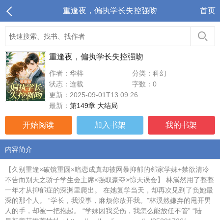
重逢夜，偏执学长失控强吻
首页
重逢夜，偏执学长失控强吻
作者：华梓
分类：科幻
状态：连载
字数：0
更新：2025-09-01T13:09:26
最新：
第149章 大结局
开始阅读
加入书架
我的书架
内容简介
【久别重逢×破镜重圆×暗恋成真却被网暴抑郁的邻家学妹+禁欲清冷
不告而别天之骄子学生会主席×强取豪夺×惊天误会】 林溪然用了整整
一年才从抑郁症的深渊里爬出。 在她复学当天，却再次见到了负她最
深的那个人。 “学长，我没事，麻烦你放开我。”林溪然嫌弃的甩开男
人的手，却被一把抱起。 “学妹因我受伤，我怎么能放任不管” “陆